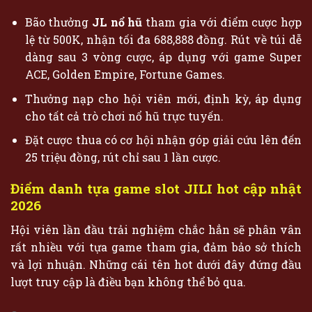
Bão thưởng
JL nổ hũ
tham gia với điểm cược hợp
lệ từ 500K, nhận tối đa 688,888 đồng. Rút về túi dễ
dàng sau 3 vòng cược, áp dụng với game Super
ACE, Golden Empire, Fortune Games.
Thưởng nạp cho hội viên mới, định kỳ, áp dụng
cho tất cả trò chơi nổ hũ trực tuyến.
Đặt cược thua có cơ hội nhận góp giải cứu lên đến
25 triệu đồng, rút chỉ sau 1 lần cược.
Điểm danh tựa game slot JILI hot cập nhật
2026
Hội viên lần đầu trải nghiệm chắc hẳn sẽ phân vân
rất nhiều với tựa game tham gia, đảm bảo sở thích
và lợi nhuận. Những cái tên hot dưới đây đứng đầu
lượt truy cập là điều bạn không thể bỏ qua.