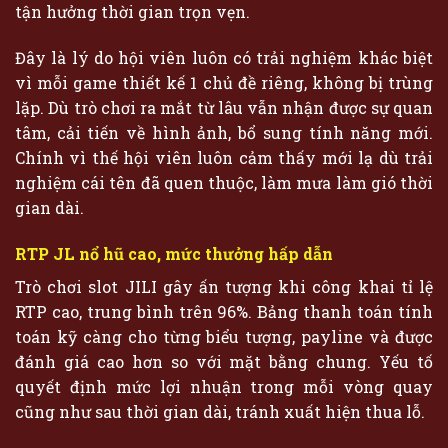
tận hưởng thời gian trọn vẹn.
Đây là lý do hội viên luôn có trải nghiệm khác biệt
vì mỗi game thiết kế 1 chủ đề riêng, không bị trùng
lặp. Dù trò chơi ra mắt từ lâu vẫn nhận được sự quan
tâm, cải tiến về hình ảnh, bổ sung tính năng mới.
Chính vì thế hội viên luôn cảm thấy mới lạ dù trải
nghiệm cái tên đã quen thuộc, làm mưa làm gió thời
gian dài.
RTP JL nổ hũ cao, mức thưởng hấp dẫn
Trò chơi slot JILI gây ấn tượng khi công khai tỉ lệ
RTP cao, trung bình trên 96%. Bảng thanh toán tính
toán kỹ càng cho từng biểu tượng, payline và được
đánh giá cao hơn so với mặt bằng chung. Yếu tố
quyết định mức lợi nhuận trong mỗi vòng quay
cũng như sau thời gian dài, tránh xuất hiện thua lỗ.