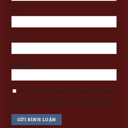
Tên
*
Email
*
Trang web
Lưu tên của tôi, email, và trang web trong
trình duyệt này cho lần bình luận kế tiếp của
tôi.