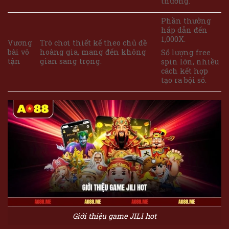
thường.
Phần thưởng
hấp dẫn đến
1,000X.
Vương
Trò chơi thiết kế theo chủ đề
bài vô
hoàng gia, mang đến không
Số lượng free
tận
gian sang trọng.
spin lớn, nhiều
cách kết hợp
tạo ra bội số.
Giới thiệu game JILI hot