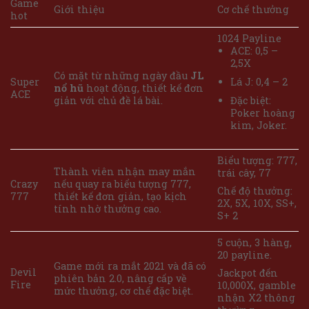
Game
Giới thiệu
Cơ chế thưởng
hot
1024 Payline
ACE: 0,5 –
2,5X
Có mặt từ những ngày đầu
JL
Lá J: 0,4 – 2
Super
nổ hũ
hoạt động, thiết kế đơn
ACE
Đặc biệt:
giản với chủ đề lá bài.
Poker hoàng
kim, Joker.
Biểu tượng: 777,
Thành viên nhận may mắn
trái cây, 77
Crazy
nếu quay ra biểu tượng 777,
Chế độ thưởng:
777
thiết kế đơn giản, tạo kịch
2X, 5X, 10X, SS+,
tính nhờ thưởng cao.
S+ 2
5 cuộn, 3 hàng,
20 payline.
Game mới ra mắt 2021 và đã có
Devil
Jackpot đến
phiên bản 2.0, nâng cấp về
Fire
10,000X, gamble
mức thưởng, cơ chế đặc biệt.
nhận X2 thông