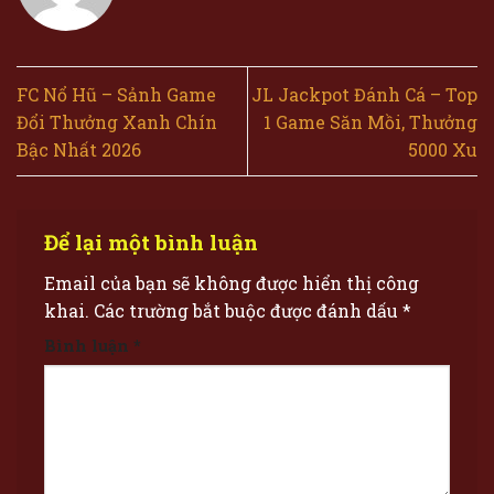
FC Nổ Hũ – Sảnh Game
JL Jackpot Đánh Cá – Top
Đổi Thưởng Xanh Chín
1 Game Săn Mồi, Thưởng
Bậc Nhất 2026
5000 Xu
Để lại một bình luận
Email của bạn sẽ không được hiển thị công
khai.
Các trường bắt buộc được đánh dấu
*
Bình luận
*