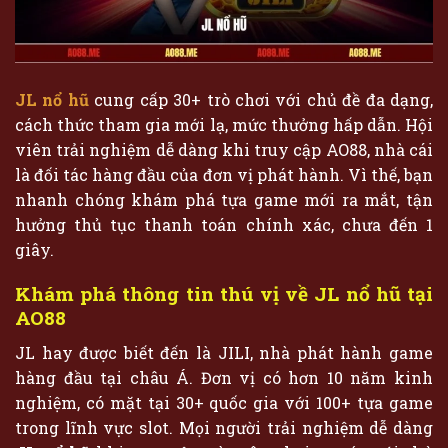
JL nổ hũ
cung cấp 30+ trò chơi với chủ đề đa dạng,
cách thức tham gia mới lạ, mức thưởng hấp dẫn. Hội
viên trải nghiệm dễ dàng khi truy cập AO88, nhà cái
là đối tác hàng đầu của đơn vị phát hành. Vì thế, bạn
nhanh chóng khám phá tựa game mới ra mắt, tận
hưởng thủ tục thanh toán chính xác, chưa đến 1
giây.
Khám phá thông tin thú vị về JL nổ hũ tại
AO88
JL hay được biết đến là JILI, nhà phát hành game
hàng đầu tại châu Á. Đơn vị có hơn 10 năm kinh
nghiệm, có mặt tại 30+ quốc gia với 100+ tựa game
trong lĩnh vực slot. Mọi người trải nghiệm dễ dàng