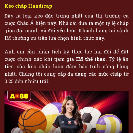
Kèo chấp Handicap
Đây là loại kèo đặc trưng nhất của thị trường cá
cược Châu Á hiện nay. Nhà cái đưa ra một tỷ lệ chấp
giữa đội mạnh và đội yếu hơn. Khách hàng tại sảnh
IM thường ưu tiên lựa chọn hình thức này.
Anh em cần phân tích kỹ thực lực hai đội để đặt
cược chính xác khi tjam gia
IM thể thao
. Tỷ lệ ăn
tiền của kèo chấp luôn đảm bảo tính công bằng
nhất. Chúng tôi cung cấp đa dạng các mức chấp từ
0.25 đến nhiều trái.