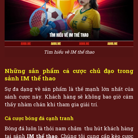
Tìm hiểu về IM thể thao
Những sản phẩm cá cược chủ đạo trong
sảnh IM thể thao
Sự đa dạng về sản phẩm là thế mạnh lớn nhất của
sảnh cược này. Khách hàng sẽ không bao giờ cảm
thấy nhàm chán khi tham gia giải trí.
Cá cược bóng đá cạnh tranh
Bóng đá luôn là thỏi nam châm thu hút khách hàng
tại sảnh
IM thể thao
. Chúng tôi cung cấp kèo cược