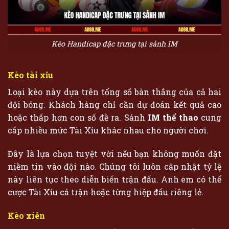
Kèo Handicap đặc trưng tại sảnh IM
Kèo tài xỉu
Loại kèo này dựa trên tổng số bàn thắng của cả hai
đội bóng. Khách hàng chỉ cần dự đoán kết quả cao
hoặc thấp hơn con số đề ra. Sảnh
IM thể thao
cung
cấp nhiều mức Tài Xỉu khác nhau cho người chơi.
Đây là lựa chọn tuyệt vời nếu bạn không muốn đặt
niềm tin vào đội nào. Chúng tôi luôn cập nhật tỷ lệ
này liên tục theo diễn biến trận đấu. Anh em có thể
cược Tài Xỉu cả trận hoặc từng hiệp đấu riêng lẻ.
Kèo xiên