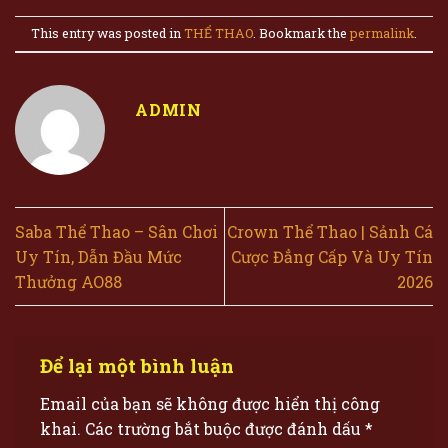
This entry was posted in
THỂ THAO
. Bookmark the
permalink
.
ADMIN
Saba Thể Thao – Sân Chơi
Crown Thể Thao | Sảnh Cá
Uy Tín, Dẫn Đầu Mức
Cược Đẳng Cấp Và Uy Tín
Thưởng AO88
2026
Để lại một bình luận
Email của bạn sẽ không được hiển thị công
khai.
Các trường bắt buộc được đánh dấu
*