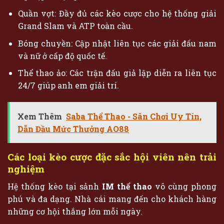
Quần vợt: Đầy đủ các kèo cược cho hệ thống giải
Grand Slam và ATP toàn cầu.
Bóng chuyền: Cập nhật liên tục các giải đấu nam
và nữ ở cấp độ quốc tế.
Thể thao ảo: Các trận đấu giả lập diễn ra liên tục
24/7 giúp anh em giải trí.
Xem Thêm
Saba Thể Thao - Sân Chơi Uy Tín,
Dẫn Đầu Mức Thưởng AO88
Các loại kèo cược đặc sắc hội viên nên trải
nghiệm
Hệ thống kèo tại sảnh
IM thể thao
vô cùng phong
phú và đa dạng. Nhà cái mang đến cho khách hàng
những cơ hội thắng lớn mỗi ngày.