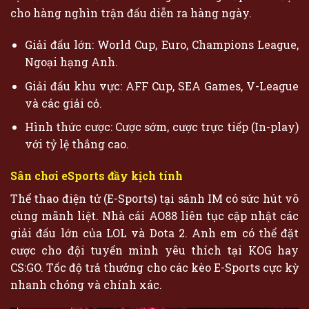
cho hàng nghìn trận đấu diễn ra hàng ngày.
Giải đấu lớn: World Cup, Euro, Champions League,
Ngoại hạng Anh.
Giải đấu khu vực: AFF Cup, SEA Games, V-League
và các giải cỏ.
Hình thức cược: Cược sớm, cược trực tiếp (In-play)
với tỷ lệ thắng cao.
Sân chơi eSports đầy kịch tính
Thể thao điện tử (E-Sports) tại sảnh IM có sức hút vô
cùng mãnh liệt. Nhà cái AO88 liên tục cập nhật các
giải đấu lớn của LOL và Dota 2. Anh em có thể đặt
cược cho đội tuyển mình yêu thích tại KOG hay
CS:GO. Tốc độ trả thưởng cho các kèo E-Sports cực kỳ
nhanh chóng và chính xác.