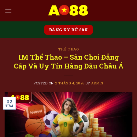
Skip
to
content
ĐĂNG KÝ BÚ 88K
THỂ THAO
IM Thể Thao – Sân Chơi Đẳng
Cấp Và Uy Tín Hàng Đầu Châu Á
POSTED ON
2 THÁNG 4, 2026
BY
ADMIN
02
Th4