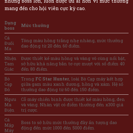
những boss lớn, luôn được ưu ái hơn vì mức thưởng
mang đến cho hội viên cực kỳ cao.
Dạng
Mức thưởng
boss
Cá
Tông màu hồng trắng nhẹ nhàng, mức thưởng
Đuối
dao động từ 20 đến 60 điểm.
Ma
Nhện
Được thiết kế màu hồng và vàng vô cùng nổi bật,
Tam
sở hữu khả năng bắn tơ cực mượt với số điểm 40
Giác
đến 80 điểm.
Bò
Trong
FC Star Hunter
, loài Bò Cạp máy kết hợp
Cạp
giữa gam màu xanh dương, hồng và xám. Hệ số
Đỏ
thưởng dao động từ 60 đến 150 điểm.
Ngưu
Cỗ máy chiến binh được thiết kế màu hồng, đen
Ma
và vàng. Nhân vật có điểm thưởng đến x300 giá
Điện
trị cược.
Cá
Boss to sở hữu mức thưởng đầy ấn tượng dao
Mập
động đến mức 1000 đến 5000 điểm.
Máy