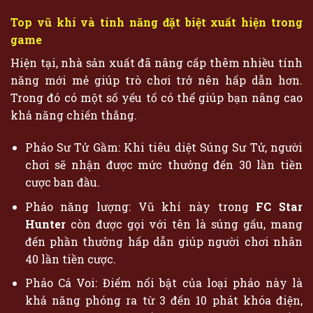
Top vũ khí và tính năng đặt biệt xuất hiện trong
game
Hiện tại, nhà sản xuất đã nâng cấp thêm nhiều tính
năng mới mẻ giúp trò chơi trở nên hấp dẫn hơn.
Trong đó có một số yếu tố có thể giúp bạn nâng cao
khả năng chiến thắng.
Pháo Sư Tử Gầm: Khi tiêu diệt Súng Sư Tử, người
chơi sẽ nhận được mức thưởng đến 30 lần tiền
cược ban đầu.
Pháo năng lượng: Vũ khí này trong
FC Star
Hunter
còn được gọi với tên là súng gấu, mang
đến phần thưởng hấp dẫn giúp người chơi nhân
40 lần tiền cược.
Pháo Cá Voi: Điểm nổi bật của loại pháo này là
khả năng phóng ra từ 3 đến 10 phát khóa điện,