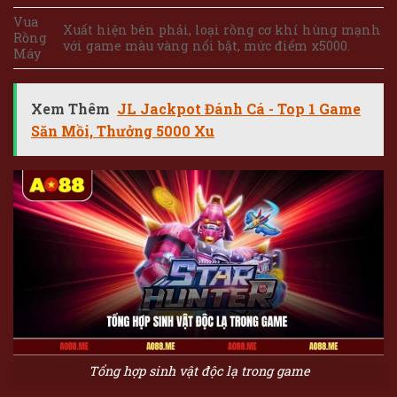
Vua
Xuất hiện bên phải, loại rồng cơ khí hùng mạnh
Rồng
với game màu vàng nổi bật, mức điểm x5000.
Máy
Xem Thêm
JL Jackpot Đánh Cá - Top 1 Game
Săn Mồi, Thưởng 5000 Xu
Tổng hợp sinh vật độc lạ trong game