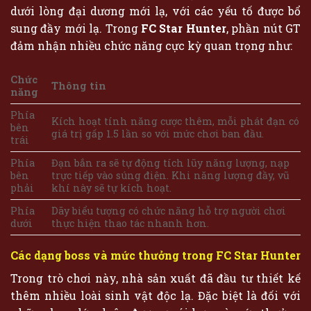
dưới lòng đại dương mới lạ, với các yếu tố được bổ
sung đầy mới lạ. Trong
FC Star Hunter
, phần nút GT
đảm nhận nhiều chức năng cực kỳ quan trọng như:
Chức
Thông tin
năng
Phía
Kích hoạt tính năng cược thêm, mỗi phát đạn có
bên
giá trị gấp 1.5 lần so với mức chơi ban đầu.
trái
Phía
Đạn bắn ra sẽ tự động tích lũy năng lượng, nạp
bên
trực tiếp vào súng điện. Khi năng lượng đầy, vũ
phải
khí này sẽ tự kích hoạt.
Phía
Dãy biểu tượng có chức năng hỗ trợ người chơi
dưới
thực hiện thao tác nhanh hơn.
Các dạng boss và mức thưởng trong FC Star Hunter
Trong trò chơi này, nhà sản xuất đã đầu tư thiết kế
thêm nhiều loài sinh vật độc lạ. Đặc biệt là đối với