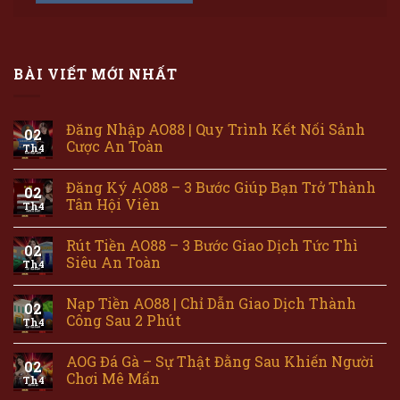
BÀI VIẾT MỚI NHẤT
Đăng Nhập AO88 | Quy Trình Kết Nối Sảnh
02
Cược An Toàn
Th4
Đăng Ký AO88 – 3 Bước Giúp Bạn Trở Thành
02
Tân Hội Viên
Th4
Rút Tiền AO88 – 3 Bước Giao Dịch Tức Thì
02
Siêu An Toàn
Th4
Nạp Tiền AO88 | Chỉ Dẫn Giao Dịch Thành
02
Công Sau 2 Phút
Th4
AOG Đá Gà – Sự Thật Đằng Sau Khiến Người
02
Chơi Mê Mẩn
Th4