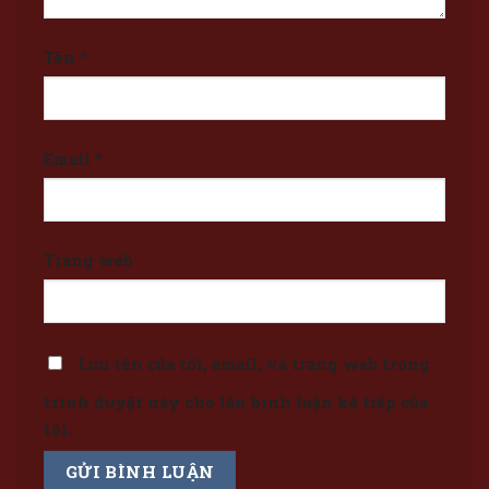
Tên
*
Email
*
Trang web
Lưu tên của tôi, email, và trang web trong
trình duyệt này cho lần bình luận kế tiếp của
tôi.