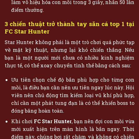
làm vô hiệu hóa con mồi trong 3 giây, nhân 50 lần
điểm thưởng.
3 chiến thuật trở thành tay săn cá top 1 tại
FC Star Hunter
Star Hunter không phải là một trò chơi quá phức tạp
về mặt kỹ thuật, nhưng lại khó chiến thắng. Nếu
bạn là một người mới chưa có nhiều kinh nghiệm
thực tế, có thể xoay chuyển tình thế bằng cách sau:
Ưu tiên chọn chế độ bắn phù hợp cho từng con
mồi, là điều bạn cần nên ưu tiên ngay lúc này. Hội
viên nên chủ động tìm kiếm loại vũ khí phù hợp,
chỉ cần một phát tung đạn là có thể khiến boss to
đóng băng hoàn toàn.
Khi chơi
FC Star Hunter
, bạn nên đợi con mồi vừa
mới xuất hiện trên màn hình là bắn ngay. Thời
điểm này, chúng bơi rất chậm và không có chiến